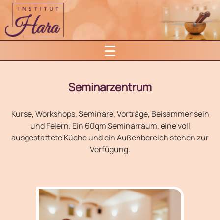
Skip
to
content
☰
Seminarzentrum
Kurse, Workshops, Seminare, Vorträge, Beisammensein
und Feiern. Ein 60qm Seminarraum, eine voll
ausgestattete Küche und ein Außenbereich stehen zur
Verfügung.