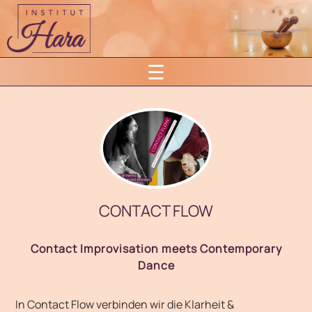
Skip
to
content
☰
CONTACT FLOW
Contact Improvisation meets Contemporary
Dance
In Contact Flow verbinden wir die Klarheit &